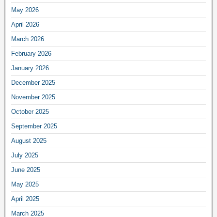
May 2026
April 2026
March 2026
February 2026
January 2026
December 2025
November 2025
October 2025
September 2025
August 2025
July 2025
June 2025
May 2025
April 2025
March 2025