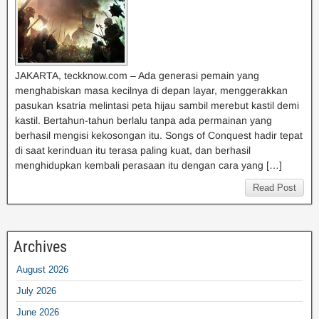
JAKARTA, teckknow.com – Ada generasi pemain yang
menghabiskan masa kecilnya di depan layar, menggerakkan
pasukan ksatria melintasi peta hijau sambil merebut kastil demi
kastil. Bertahun-tahun berlalu tanpa ada permainan yang
berhasil mengisi kekosongan itu. Songs of Conquest hadir tepat
di saat kerinduan itu terasa paling kuat, dan berhasil
menghidupkan kembali perasaan itu dengan cara yang […]
Read Post
Archives
August 2026
July 2026
June 2026