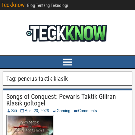
Teckknow
Blog Tentang Teknologi
Tag:
penerus taktik klasik
Songs of Conquest: Pewaris Taktik Giliran
Klasik goltogel
Siti
April 20, 2026
Gaming
Comments