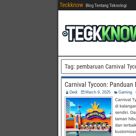
Teckknow
Blog Tentang Teknologi
Tag:
pembaruan Carnival Tyc
Carnival Tycoon: Pandua
Dedi
March 9, 2025
Gaming
Carnival T
di kalanga
sendiri. D
taman hib
dan terbai
kustomisa