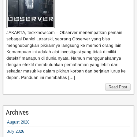
JAKARTA, teckknow.com – Observer menempatkan pemain
sebagai Daniel Lazarski, seorang Observer yang bisa
menghubungkan pikirannya langsung ke memori orang lain.
Kemampuan ini adalah alat investigasi yang tidak dimiliki
detektif manapun di dunia nyata. Namun menggunakannya
dengan efektif membutuhkan pemahaman yang lebih dari
sekadar masuk ke dalam pikiran korban dan berjalan lurus ke
depan. Panduan ini membahas […]
Read Post
Archives
August 2026
July 2026