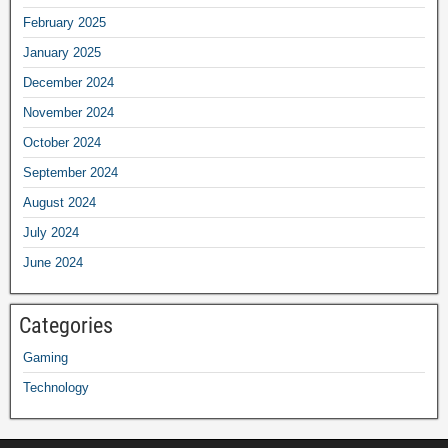
February 2025
January 2025
December 2024
November 2024
October 2024
September 2024
August 2024
July 2024
June 2024
Categories
Gaming
Technology