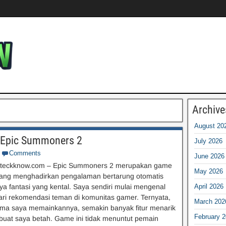
Archive
August 20
a Epic Summoners 2
July 2026
Comments
June 2026
teckknow.com – Epic Summoners 2 merupakan game
May 2026
yang menghadirkan pengalaman bertarung otomatis
a fantasi yang kental. Saya sendiri mulai mengenal
April 2026
ari rekomendasi teman di komunitas gamer. Ternyata,
March 202
ama saya memainkannya, semakin banyak fitur menarik
February 
uat saya betah. Game ini tidak menuntut pemain