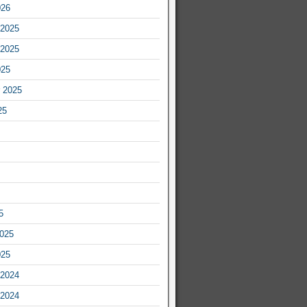
026
2025
2025
025
 2025
25
5
2025
025
2024
2024