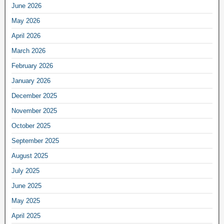
June 2026
May 2026
April 2026
March 2026
February 2026
January 2026
December 2025
November 2025
October 2025
September 2025
August 2025
July 2025
June 2025
May 2025
April 2025