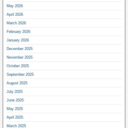
May 2026
April 2026
March 2026
February 2026
January 2026
December 2025
November 2025
October 2025
September 2025
August 2025
July 2025
June 2025
May 2025
April 2025
March 2025