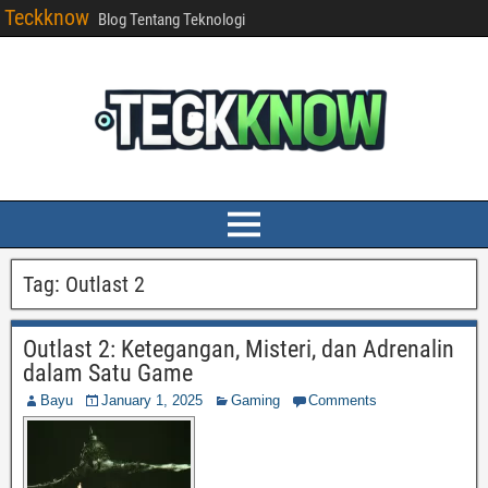
Teckknow
Blog Tentang Teknologi
Tag:
Outlast 2
Outlast 2: Ketegangan, Misteri, dan Adrenalin
dalam Satu Game
Bayu
January 1, 2025
Gaming
Comments