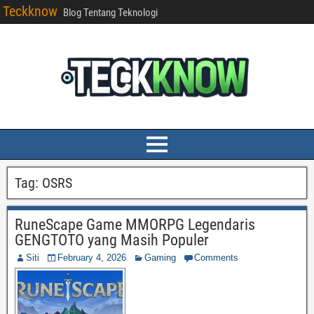
Teckknow
Blog Tentang Teknologi
Tag:
OSRS
RuneScape Game MMORPG Legendaris
GENGTOTO yang Masih Populer
Siti
February 4, 2026
Gaming
Comments