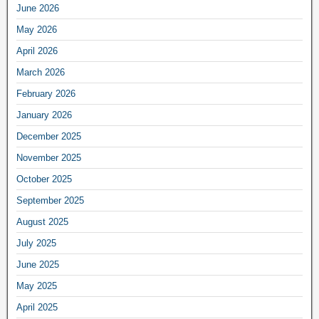
June 2026
May 2026
April 2026
March 2026
February 2026
January 2026
December 2025
November 2025
October 2025
September 2025
August 2025
July 2025
June 2025
May 2025
April 2025