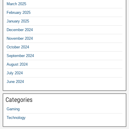
March 2025
February 2025
January 2025
December 2024
November 2024
October 2024
September 2024
August 2024
July 2024
June 2024
Categories
Gaming
Technology