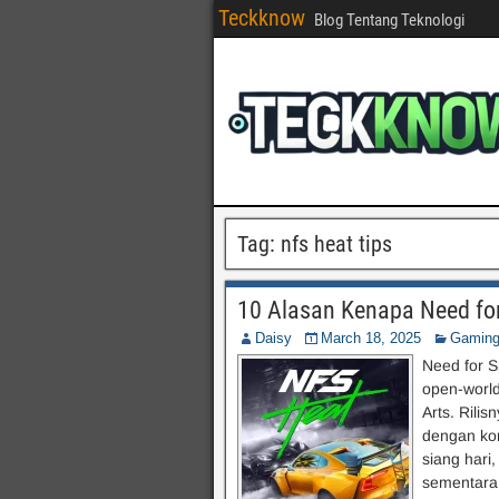
Teckknow
Blog Tentang Teknologi
Tag:
nfs heat tips
10 Alasan Kenapa Need fo
Daisy
March 18, 2025
Gamin
Need for 
open-world
Arts. Rili
dengan ko
siang hari
sementara