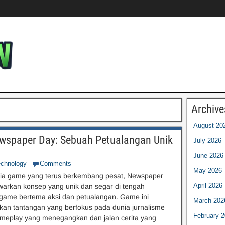
Archive
August 20
spaper Day: Sebuah Petualangan Unik
July 2026
June 2026
echnology
Comments
May 2026
ia game yang terus berkembang pesat, Newspaper
April 2026
arkan konsep yang unik dan segar di tengah
game bertema aksi dan petualangan. Game ini
March 202
an tantangan yang berfokus pada dunia jurnalisme
February 
meplay yang menegangkan dan jalan cerita yang