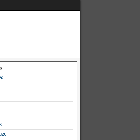
s
26
6
2026