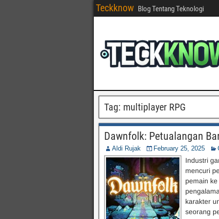
Teckknow
Blog Tentang Teknologi
Tag:
multiplayer RPG
Dawnfolk: Petualangan Ba
Aldi Rujak
February 25, 2025
Industri g
mencuri pe
pemain ke 
pengalama
karakter u
seorang p