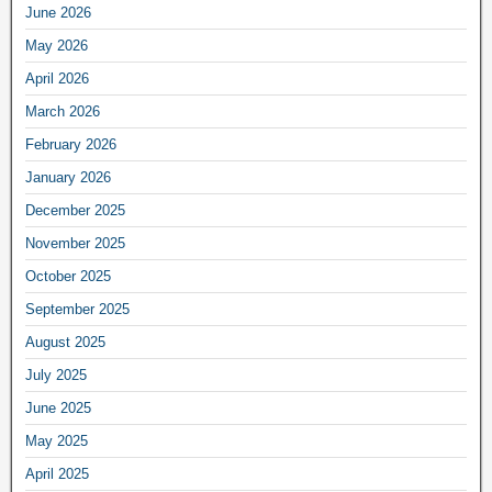
June 2026
May 2026
April 2026
March 2026
February 2026
January 2026
December 2025
November 2025
October 2025
September 2025
August 2025
July 2025
June 2025
May 2025
April 2025