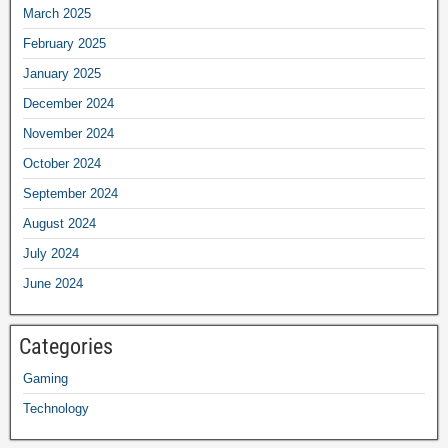
March 2025
February 2025
January 2025
December 2024
November 2024
October 2024
September 2024
August 2024
July 2024
June 2024
Categories
Gaming
Technology