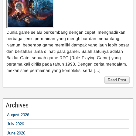
Dunia game selalu berkembang dengan cepat, menghadirkan
berbagai jenis permainan yang menghibur dan menantang.
Namun, beberapa game memiliki dampak yang jauh lebih besar
dan bertahan lama di hati para gamer. Salah satunya adalah
Baldur Gate, sebuah game RPG (Role-Playing Game) yang
pertama kali dirilis pada tahun 1998. Dengan cerita mendalam,
mekanisme permainan yang kompleks, serta […]
Read Post
Archives
August 2026
July 2026
June 2026