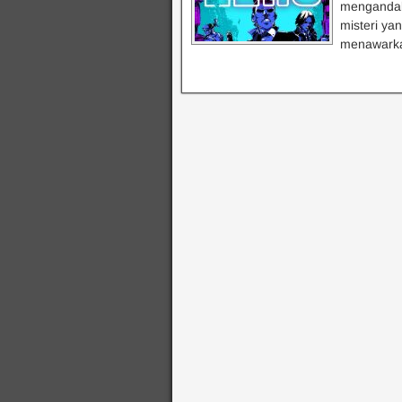
mengandalk
misteri ya
menawarka