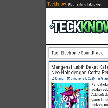
Teckknow
Blog Tentang Teknologi
Tag:
Electronic Soundtrack
Mengenal Lebih Dekat Kat
Neo-Noir dengan Cerita Pen
Damar
January 29, 2025
Gam
Pendahulu
adalah seb
Askiisoft d
game ini b
mekanisme