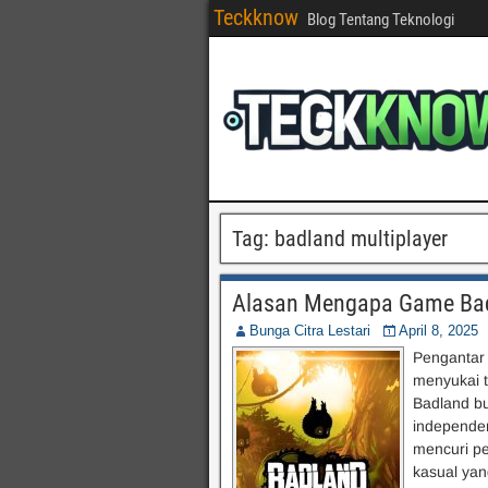
Teckknow
Blog Tentang Teknologi
Tag:
badland multiplayer
Alasan Mengapa Game Bad
Bunga Citra Lestari
April 8, 2025
Pengantar
menyukai t
Badland buk
independen
mencuri pe
kasual ya