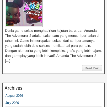
Dunia game selalu menghadirkan kejutan baru, dan Amanda
The Adventurer 2 adalah salah satu yang mencuri perhatian di
tahun ini. Game ini merupakan sekuel dari seri pertamanya
yang sudah lebih dulu sukses memikat hati para pemain.
Dengan alur cerita yang lebih kompleks, grafis yang lebih tajam,
dan gameplay yang lebih inovatif, Amanda The Adventurer 2
[…]
Read Post
Archives
August 2026
July 2026